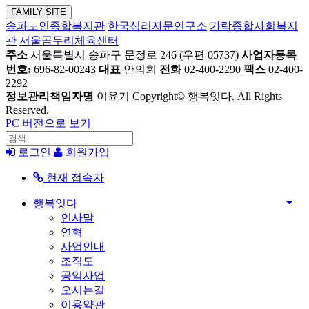
FAMILY SITE
송파노인종합복지관
한국심리자문연구소
가락종합사회복지
관
서울곰두리체육센터
주소
서울특별시 송파구 문정로 246 (우편 05737)
사업자등록
번호:
696-82-00243
대표
안의회
전화
02-400-2290
팩스
02-400-
2292
정보관리책임자명
이윤기
Copyright© 행복잇다. All Rights
Reserved.
PC 버전으로 보기
로그인
회원가입
현재 접속자
행복잇다
인사말
연혁
사업안내
조직도
공익사업
오시는길
이용약관