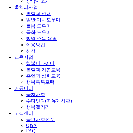
상담사소개
홈헬퍼사업
홈헬퍼 안내
일반 가사도우미
돌봄 도우미
특화 도우미
방역 소독 용역
이용방법
신청
교육사업
행복디자이너
홈헬퍼 기본교육
홈헬퍼 심화교육
행복톡톡포럼
커뮤니티
공지사항
수다잇다(자유게시판)
행복갤러리
고객센터
불편사항접수
Q&A
FAQ