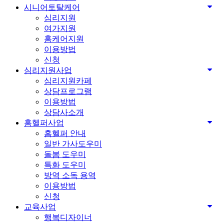
시니어토탈케어
심리지원
여가지원
홈케어지원
이용방법
신청
심리지원사업
심리지원카페
상담프로그램
이용방법
상담사소개
홈헬퍼사업
홈헬퍼 안내
일반 가사도우미
돌봄 도우미
특화 도우미
방역 소독 용역
이용방법
신청
교육사업
행복디자이너