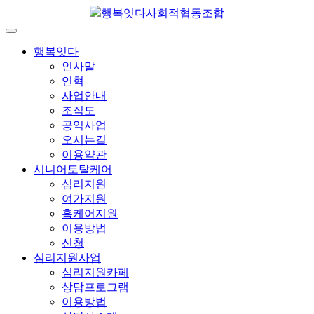
행복잇다사회적협동조합
행복잇다
인사말
연혁
사업안내
조직도
공익사업
오시는길
이용약관
시니어토탈케어
심리지원
여가지원
홈케어지원
이용방법
신청
심리지원사업
심리지원카페
상담프로그램
이용방법