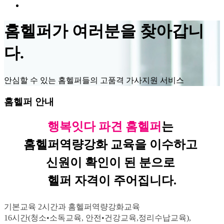
홈헬퍼가 여러분을 찾아갑니
다.
안심할 수 있는 홈헬퍼들의 고품격 가사지원 서비스
홈헬퍼 안내
행복잇다 파견 홈헬퍼
는
홈헬퍼역량강화
교육을 이수하고
신원이 확인이 된 분으로
헬퍼 자격이 주어집니다
.
기본교육
2
시간과 홈헬퍼역량강화교육
16
시간
(
청소
•
소독교육
,
안전
•
건강교육
,
정리수납교육
),